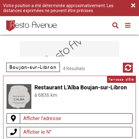
Votre position a été déterminée approximativement. Les
distances exprimées ne peuvent être précises.
Boujan-sur-Libron
4 Résultats
Terrasse d'Été
Restaurant L'Alba Boujan-sur-Libron
à 6836 km
Afficher l'adresse
Afficher le N°