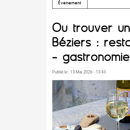
Évènement
Où trouver un 
Béziers : res
- gastronomie 
Publié le :
13 Mai 2026 - 13:43