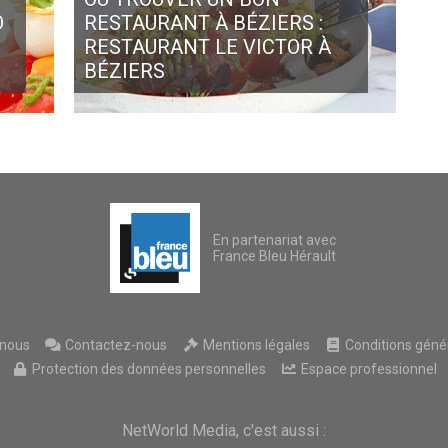
O
RESTAURANT À BÉZIERS :
RESTAURANT LE VICTOR À
BÉZIERS
En partenariat avec
France Bleu Hérault
nous
Contactez-nous
Mentions légales
Conditions généra
Protection des données personnelles
Espace professionnel
NetWorld Media, c'est aussi :