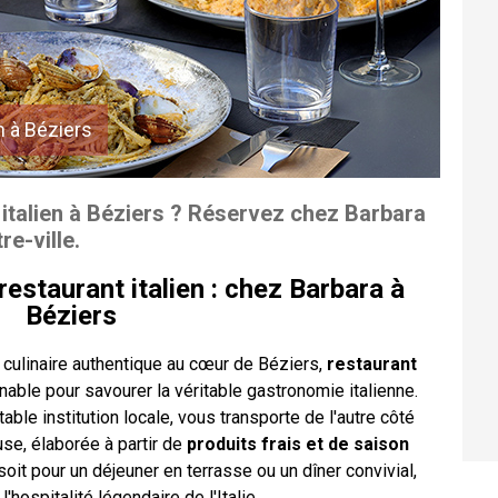
n à Béziers
italien à Béziers ? Réservez chez Barbara
re-ville.
estaurant italien : chez Barbara à
Béziers
culinaire authentique au cœur de Béziers,
restaurant
nable pour savourer la véritable gastronomie italienne.
itable institution locale, vous transporte de l'autre côté
se, élaborée à partir de
produits frais et de saison
it pour un déjeuner en terrasse ou un dîner convivial,
'hospitalité légendaire de l'Italie.