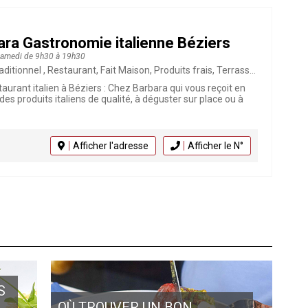
ra Gastronomie italienne Béziers
 samedi de 9h30 à 19h30
rant, Fait Maison, Produits frais, Terrasse, Poissons et Coquillages, Click & Collect, Charcuterie, Restaurant italien, Epicerie fine
aurant italien à Béziers : Chez Barbara qui vous reçoit en
 des produits italiens de qualité, à déguster sur place ou à
Afficher l'adresse
Afficher le N°
S
OÙ TROUVER UN BON