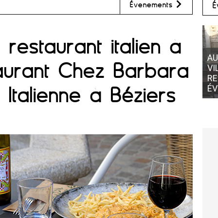
Évènements
É
restaurant italien à
AUBERGE DE L'ABBAYE
taurant Chez Barbara
VILLEMAGNE L'ARGENTIÈRE •
RESTAURANT POUR VOS
Italienne à Béziers
ÉVÈNEMENTS