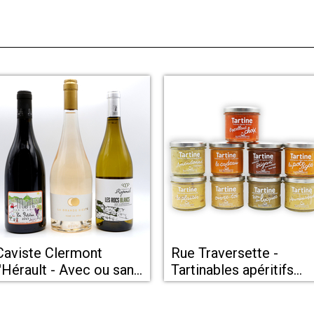
aviste Clermont
Rue Traversette -
l'Hérault - Avec ou sans
Tartinables apéritifs
modération
chez Avec ou sans
modération Clermont