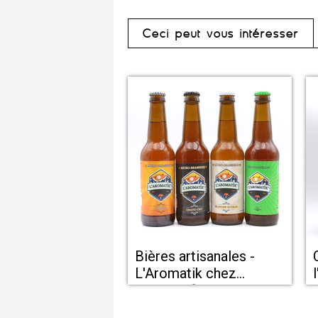
Ceci peut vous intéresser
Bières artisanales -
C
L'Aromatik chez
épicerie fine Avec ou
sans modération