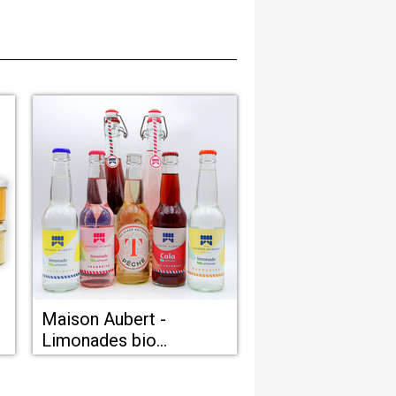
Maison Aubert -
Limonades bio
artisanales chez Avec
ou sans modération