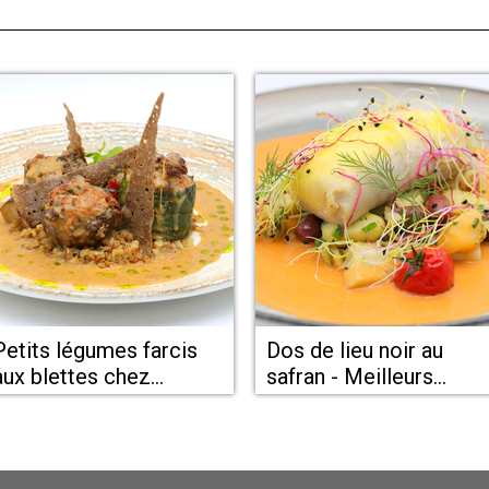
Petits légumes farcis
Dos de lieu noir au
aux blettes chez
safran - Meilleurs
restaurant Le Bistrot de
restaurants de Béziers 
Colombiers à proximité
Le Bistrot de
de Béziers
Colombiers