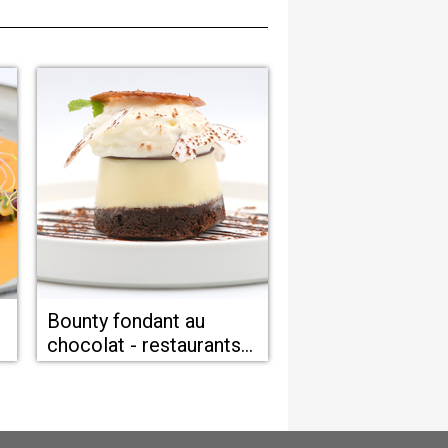
Bounty fondant au
chocolat - restaurants
-
de Béziers - Le Bistrot
de Colombiers