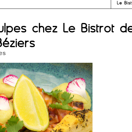
Le Bis
lpes chez Le Bistrot d
Béziers
es