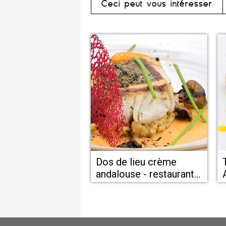
Ceci peut vous intéresser
Dos de lieu crème
andalouse - restaurant
de poissons La Tour de
Montady proche de
Béziers