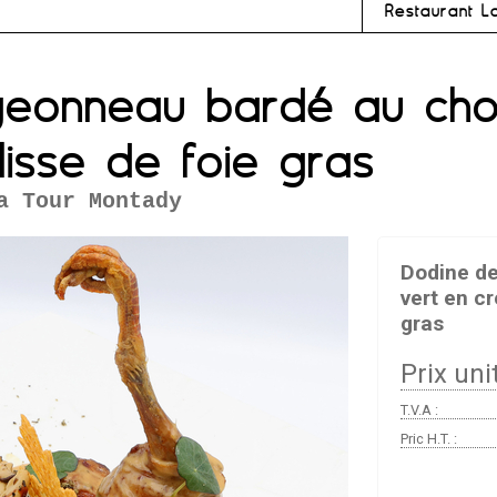
Restaurant L
geonneau bardé au cho
lisse de foie gras
a Tour Montady
Dodine d
vert en cr
gras
Prix unit
T.V.A :
Pric H.T. :