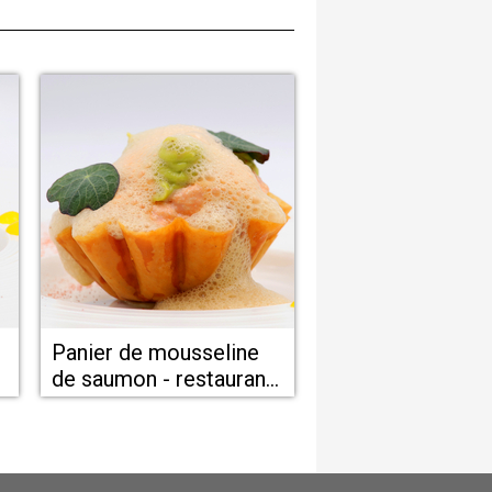
Panier de mousseline
de saumon - restaurant
proche de Béziers
e