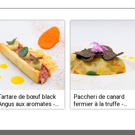
Tartare de bœuf black
Paccheri de canard
Angus aux aromates -
fermier à la truffe -
restaurant à proximité
Restaurant de la Tour
de Béziers - La Tour de
Montady à proximité d
Montady
Béziers