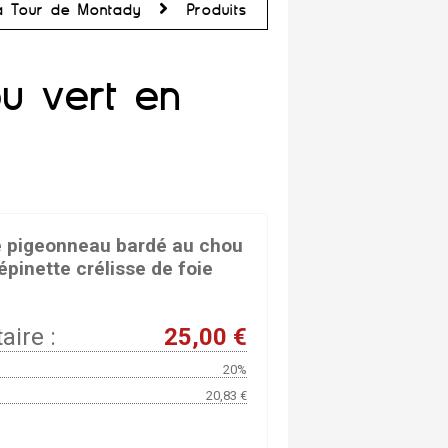
a Tour de Montady
Produits
u vert en
e pigeonneau bardé au chou
épinette crélisse de foie
aire :
25,00 €
20%
20,83 €