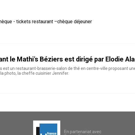
èque - tickets restaurant –chèque déjeuner
nt le Mathi’s Béziers est dirigé par Elodie Al
s est un restaurant-brasserie-salon de thé en centre-ville proposant une 
la photo, la cheffe cuisinier Jennifer.
En partenariat avec