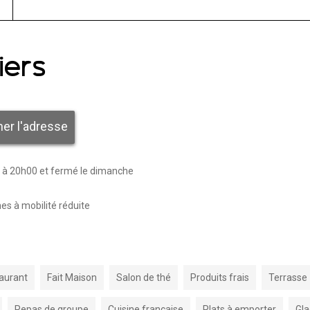
iers
her l'adresse
0 à 20h00 et fermé le dimanche
s à mobilité réduite
aurant
Fait Maison
Salon de thé
Produits frais
Terrasse
Repas de groupe
Cuisine française
Plats à emporter
Gla