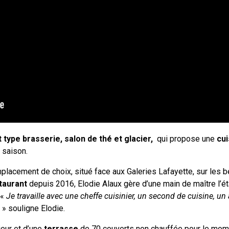
 type brasserie, salon de thé et glacier,
qui propose une
cui
e saison.
lacement de choix, situé face aux Galeries Lafayette, sur les b
taurant
depuis 2016, Elodie Alaux gère d’une main de maître l’é
 «
Je travaille avec une cheffe cuisinier, un second de cuisine, un 
e
» souligne Elodie.
ieur et d’une
terrasse
de 70 couverts non chauffée pour le mome