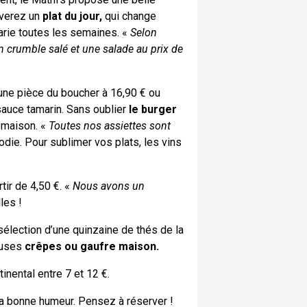
uverez un
plat du jour,
qui change
varie toutes les semaines. «
Selon
un crumble salé et une salade au prix de
 une pièce du boucher à 16,90 € ou
sauce tamarin. Sans oublier
le burger
s maison. «
Toutes nos assiettes sont
die. Pour sublimer vos plats, les vins
tir de 4,50 €. «
Nous avons un
lles !
élection d’une quinzaine de thés de la
euses
crêpes ou gaufre maison.
inental entre 7 et 12 €.
la bonne humeur. Pensez à réserver !