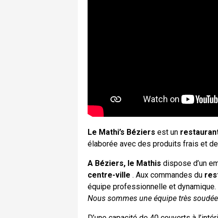
Le Mathi’s Béziers
est un
restaurant
élaborée avec des produits frais et d
A Béziers, le Mathis
dispose d’un emp
centre-ville
. Aux commandes du
res
équipe professionnelle et dynamique.
Nous sommes une équipe très soudé
D’une capacité de 40 couverts à l’intér