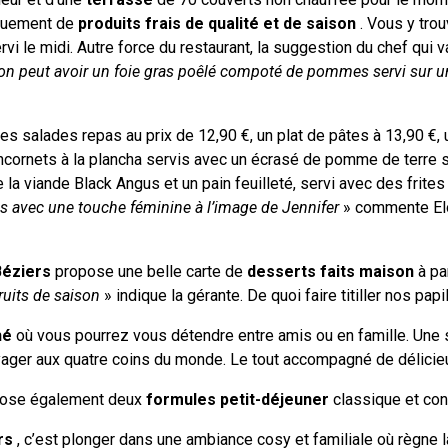
quement de
produits frais de qualité et de saison
. Vous y tro
vi le midi. Autre force du restaurant, la suggestion du chef qui 
er, on peut avoir un foie gras poêlé compoté de pommes servi sur 
s salades repas au prix de 12,90 €, un plat de pâtes à 13,90 €,
ncornets à la plancha servis avec un écrasé de pomme de terre 
 la viande Black Angus et un pain feuilleté, servi avec des frite
es avec une touche féminine à l’image de Jennifer
» commente Elo
Béziers
propose une belle carte de
desserts faits maison
à par
fruits de saison
» indique la gérante. De quoi faire titiller nos papi
hé
où vous pourrez vous détendre entre amis ou en famille. Une s
oyager aux quatre coins du monde. Le tout accompagné de délici
ropose également deux
formules petit-déjeuner
classique et cont
rs
, c’est plonger dans une ambiance cosy et familiale où règne 