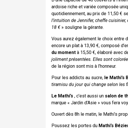
ardoise riche et variée composée uni
quotidiennement, au prix de 11,50 € ser
l’intuition de Jennifer, cheffe cuisini
18 €
» souligne la gérante.
Vous aurez également le choix entre de
encore un plat à 13,90 €, composé d’e
du moment
à 15,50 €, élaboré avec de
joliment présentées. Elles sont coloré
de la région sont mis à l’honneur.
Pour les addicts au sucre,
le Mathi’s 
tiramisu du jour qui change selon les 
Le Mathi’s
, c’est aussi un
salon de t
marque « Jardin d’Asie » vous fera v
Ouvert dès 8h le matin, le Mathi’s p
Poussez les portes du
Mathi’s Bézie