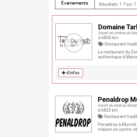
Evènements
Résultats: 1-7 sur 7
Domaine Tar
Ouvert en continu du lu
à 6856 km
Restaurant traditionnel , Restaurant, Terrasse, Poissons e
Le restaurant du D
authentique à Marse
d'infos
Penaldrop Mu
Ouvert du lundi au dima
à 6825 km
Restaurant traditionnel , Restaurant, Fait Maison, Piz
Penaldrop à Murviel 
maison en centre-vil