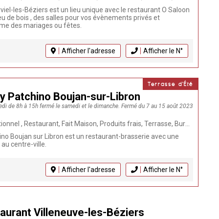
iel-les-Béziers est un lieu unique avec le restaurant O Saloon
feu de bois , des salles pour vos évènements privés et
me des mariages ou fêtes.
Afficher l'adresse
Afficher le N°
Terrasse d'Été
y Patchino Boujan-sur-Libron
redi de 8h à 15h fermé le samedi et le dimanche. Fermé du 7 au 15 août 2023
duits frais, Terrasse, Burger, Poissons et Coquillages, Tapas, Brasserie, Animaux bienvenus, Repas de groupe, Cuisine française, Plats à emporter, Plat du jour, Evènements, Repas d'entreprise
ino Boujan sur Libron est un restaurant-brasserie avec une
au centre-ville.
Afficher l'adresse
Afficher le N°
taurant Villeneuve-les-Béziers