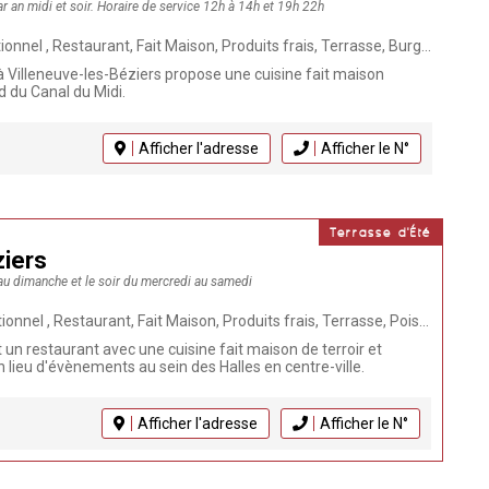
ar an midi et soir. Horaire de service 12h à 14h et 19h 22h
its frais, Terrasse, Burger, Poissons et Coquillages, Tapas, Repas de groupe, Restaurant méditerranéen, Patio, Maître Restaurateur de France, Séminaires, Mariage, Végétarien, Anniversaire, Evènements
à Villeneuve-les-Béziers propose une cuisine fait maison
d du Canal du Midi.
Afficher l'adresse
Afficher le N°
Terrasse d'Été
ziers
au dimanche et le soir du mercredi au samedi
Maison, Produits frais, Terrasse, Poissons et Coquillages, Tapas, Brasserie, Animaux bienvenus, Repas de groupe, Bistronomique, Anniversaire, Evènements
t un restaurant avec une cuisine fait maison de terroir et
n lieu d'évènements au sein des Halles en centre-ville.
Afficher l'adresse
Afficher le N°