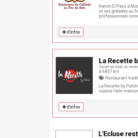
Ranch El Paso à Murv
et ses grillades au 
professionnels com
d'infos
La Recette b
Ouvert du lundi au vend
à 6837 km
Restaurant traditionnel , Restaurant, Fait Maison, Pro
La Recette by Patch
cuisine faite maison 
d'infos
L'Ecluse res