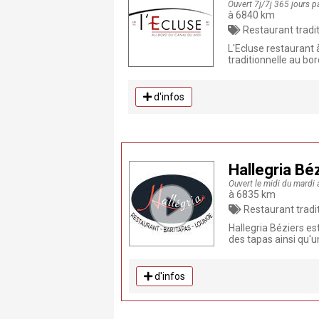
Ouvert 7j/7j 365 jours p
à 6840 km
Restaurant traditionnel , Restaurant, Fait Maison, Produ
L'Ecluse restaurant 
traditionnelle au bor
d'infos
Hallegria Bé
Ouvert le midi du mardi 
à 6835 km
Restaurant traditionnel , Restaurant, Fait 
Hallegria Béziers es
des tapas ainsi qu'u
d'infos