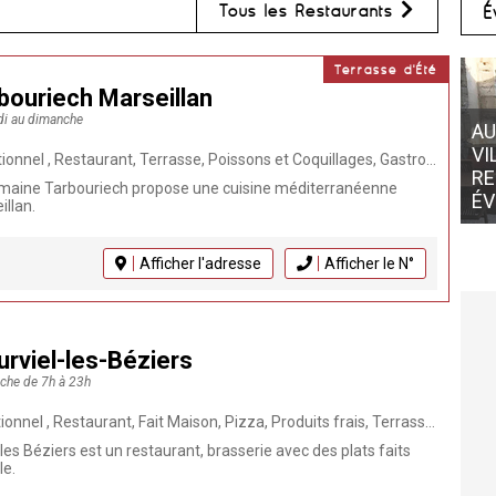
Tous les Restaurants
É
Terrasse d'Été
bouriech Marseillan
ndi au dimanche
AU
VI
t Coquillages, Gastronomique, Animaux bienvenus, Repas de groupe, Cuisine française, Bistronomique, Restaurant méditerranéen, Séminaires, Mariage, Plateau de coquillages, fruits de mer, Evènements, Huîtres
RE
omaine Tarbouriech propose une cuisine méditerranéenne
É
illan.
Afficher l'adresse
Afficher le N°
rviel-les-Béziers
nche de 7h à 23h
za, Produits frais, Terrasse, Burger, Grillades, Brasserie, Animaux bienvenus, Bar-Restaurant, Repas de groupe, Cuisine française, Evènements, Burger maison, Viande, Brasero, Pizza à emporter
les Béziers est un restaurant, brasserie avec des plats faits
le.