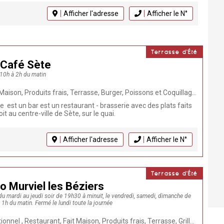
Afficher l'adresse
Afficher le N°
Terrasse d'Été
 Café Sète
 10h à 2h du matin
 Terrasse, Burger, Poissons et Coquillages, Tapas, Brasserie, Bar-Restaurant, Restaurant méditerranéen, Végétarien, Evènements, Bord du canal
est un bar est un restaurant - brasserie avec des plats faits
t au centre-ville de Sète, sur le quai.
Afficher l'adresse
Afficher le N°
Terrasse d'Été
o Murviel les Béziers
: du mardi au jeudi soir de 19h30 à minuit, le vendredi, samedi, dimanche de
1h du matin. Fermé le lundi toute la journée
 Produits frais, Terrasse, Grillades, Animaux bienvenus, Repas de groupe, Mariage, Grillades au feu de bois, Soirées à thème, Anniversaire, Evènements, Repas d'entreprise, Viande