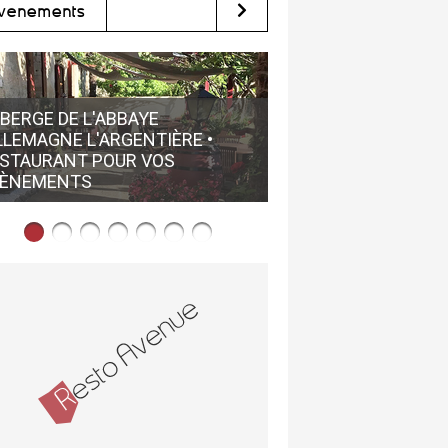
vènements
BERGE DE L'ABBAYE
LLEMAGNE L'ARGENTIÈRE •
STAURANT POUR VOS
DU NOUVEAU CHEZ L
VÈNEMENTS
MAGALAS