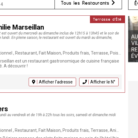
Tous les Restaurants
É
14
Terrasse d'Été
ilie Marseillan
t est ouvert du mercredi au dimanche inclus de 12h15 à 13h45 et le soir de
AUBERGE DE L'ABBAYE
lundi. En pleine saison, le restaurant est ouvert du mardi au dimanche,
VILLEMAGNE L'ARGENTIÈRE •
RESTAURANT POUR VOS
DU
Fait Maison, Produits frais, Terrasse, Poissons et Coquillages, Gastronomique, Animaux bienvenus, Cuisine française, Patio, Végétarien
ÉVÈNEMENTS
M
arseillan est un restaurant gastronomique de cuisine française
. A découvrir !
Afficher l'adresse
Afficher le N°
ers
undi au vendredi et de 19h à 22h tous les soirs, samedi et dimanche midi
n, Produits frais, Terrasse, Animaux bienvenus, Repas de groupe, Cuisine française, Séminaires, Végétarien, Click & Collect, Plat du jour, Viande, Produits du terroir