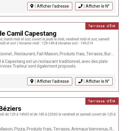
Afficher l'adresse
Afficher le N°
Terrasse d'Été
 de Camil Capestang
ir, mardi midi et soir, ouvert le jeudi le midi, vendredi midi et soir, samedi
idi et soir | Horaires midi : 12h-14h & Horaires soir : 19h-21h
roduits frais, Terrasse, Burger, Poissons et Coquillages, Repas de groupe, Cuisine française, Bistronomique, Vegan, Traiteur, Cuisine Fusion, Plats à emporter, Végétarien, Burger maison
 à Capestang est un restaurant traditionnel, avec des plats
services Traiteur sont également proposés.
Afficher l'adresse
Afficher le N°
Terrasse d'Été
 Béziers
redi de 12h à 14h30 et de 18h à 22h30 le vendredi et samedi ouvert de 12h à
duits frais, Terrasse, Animaux bienvenus, Repas de groupe, Livraison à domicile, Plats à emporter, Végétarien, Click & Collect