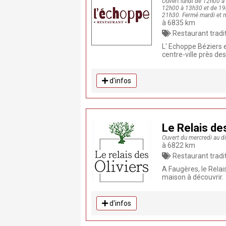
Ouvert lundi de 12h00 à
12h00 à 13h30 et de 19
21h30. Fermé mardi et m
à 6835 km
Restaurant traditionnel , Restaurant, Fait 
L' Echoppe Béziers e
centre-ville près des
d'infos
Le Relais de
Ouvert du mercredi au d
à 6822 km
Restaurant traditionnel , Restaurant, Fait Maison, Produits
A Faugères, le Relais
maison à découvrir.
d'infos