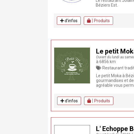
Le restaurant Jolain
Béziers Est.
d'infos
Produits
Le petit Mok
Ouvert du lundi au same
à 6856 km
Restaurant traditionnel , Restaur
Le petit Moka à Bézi
gourmandises et des 
agréable vous permet
d'infos
Produits
L' Echoppe B