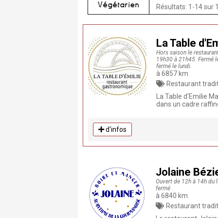
Végétarien
Résultats: 1-14 sur 
La Table d'Em
Hors saison le restauran
19h30 à 21h45. Fermé le 
fermé le lundi.
à 6857 km
Restaurant traditionnel , Restaurant, 
La Table d'Emilie M
dans un cadre raffiné
d'infos
Jolaine Bézi
Ouvert de 12h à 14h du l
fermé .
à 6840 km
Restaurant traditionnel , Restaurant, Fait Maiso