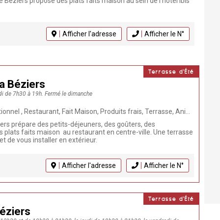
e Béziers propose des plats faits maison au sein de l'hôtel Ibis
Afficher l'adresse
Afficher le N°
Terrasse d'Été
a Béziers
di de 7h30 à 19h. Fermé le dimanche
ant, Fait Maison, Produits frais, Terrasse, Animaux bienvenus, Repas de groupe, Cuisine française, Végétarien, Café
ers prépare des petits-déjeuners, des goûters, des
plats faits maison au restaurant en centre-ville. Une terrasse
 de vous installer en extérieur.
Afficher l'adresse
Afficher le N°
Terrasse d'Été
éziers