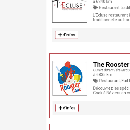
à 6840 km
Restaurant traditionnel , Restaurant, Fait Maison, Produ
L'Ecluse restaurant 
traditionnelle au bor
d'infos
The Rooster
Ouvert durant l’été uniq
à 6835 km
Restaurant, Fait Maison, 
Découvrez les spéci
Cook à Béziers en ce
d'infos