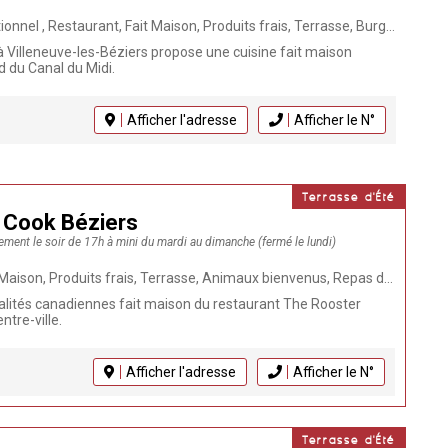
its frais, Terrasse, Burger, Poissons et Coquillages, Tapas, Repas de groupe, Restaurant méditerranéen, Patio, Maître Restaurateur de France, Séminaires, Mariage, Végétarien, Anniversaire, Evènements
à Villeneuve-les-Béziers propose une cuisine fait maison
d du Canal du Midi.
Afficher l'adresse
Afficher le N°
Terrasse d'Été
 Cook Béziers
uement le soir de 17h à mini du mardi au dimanche (fermé le lundi)
Produits frais, Terrasse, Animaux bienvenus, Repas de groupe, Végétarien, Click & Collect
alités canadiennes fait maison du restaurant The Rooster
ntre-ville.
Afficher l'adresse
Afficher le N°
Terrasse d'Été