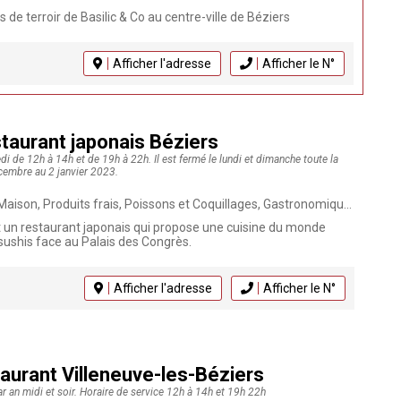
 de terroir de Basilic & Co au centre-ville de Béziers
Afficher l'adresse
Afficher le N°
aurant japonais Béziers
i de 12h à 14h et de 19h à 22h. Il est fermé le lundi et dimanche toute la
cembre au 2 janvier 2023.
et Coquillages, Gastronomique, Animaux bienvenus, Cuisine Fusion, Sushi, Livraison à domicile, Plats à emporter, Végétarien, Cuisine du monde, Click & Collect, Restaurant japonais
 un restaurant japonais qui propose une cuisine du monde
sushis face au Palais des Congrès.
Afficher l'adresse
Afficher le N°
taurant Villeneuve-les-Béziers
ar an midi et soir. Horaire de service 12h à 14h et 19h 22h