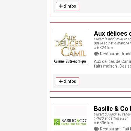
d'infos
Aux délices
Ouvert le lundi midi et so
que le soir et dimanche m
à 6824 km
Restaurant traditionnel , Restaurant, Fait Maison, P
Aux délices de Camil
faits maison . Des 
d'infos
Basilic & Co
Ouvert du lundi au vend
14h30 et de 18h à 23h
à 6836 km
Restaurant, Fait Maison, Pizza, Pro