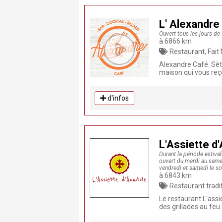
L' Alexandre
Ouvert tous les jours de
à 6866 km
Restaurant, Fait Maison, Produits frais,
Alexandre Café Sète 
maison qui vous reçoi
d'infos
L'Assiette d
Durant la période estiva
ouvert du mardi au samed
vendredi et samedi le so
à 6843 km
Restaurant traditionnel , Restaurant, Fait
Le restaurant L'ass
des grillades au feu 