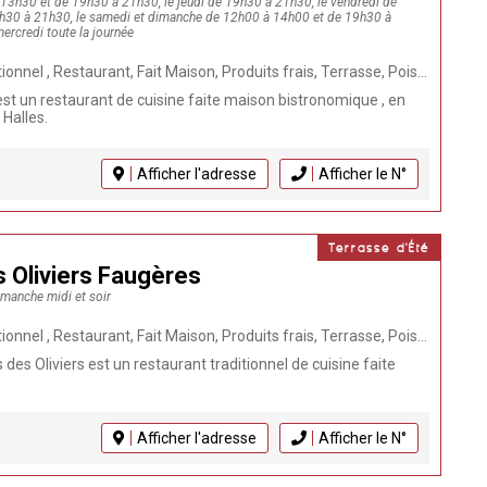
 13h30 et de 19h30 à 21h30, le jeudi de 19h30 à 21h30, le vendredi de
h30 à 21h30, le samedi et dimanche de 12h00 à 14h00 et de 19h30 à
ercredi toute la journée
Maison, Produits frais, Terrasse, Poissons et Coquillages, Animaux bienvenus, Repas de groupe, Cuisine française, Bistronomique, Vegan, Végétarien, Viande
st un restaurant de cuisine faite maison bistronomique , en
 Halles.
Afficher l'adresse
Afficher le N°
Terrasse d'Été
s Oliviers Faugères
imanche midi et soir
 frais, Terrasse, Poissons et Coquillages, Animaux bienvenus, Repas de groupe, Cuisine française, Bio, Vegan, Séminaires, Mariage, Végétarien, Grillades au feu de bois, Anniversaire, Dégustation de vins, Caviste
 des Oliviers est un restaurant traditionnel de cuisine faite
Afficher l'adresse
Afficher le N°