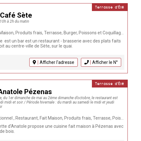
Terrasse d'Été
 Café Sète
 10h à 2h du matin
 Terrasse, Burger, Poissons et Coquillages, Tapas, Brasserie, Bar-Restaurant, Restaurant méditerranéen, Végétarien, Evènements, Bord du canal
est un bar est un restaurant - brasserie avec des plats faits
t au centre-ville de Sète, sur le quai.
Afficher l'adresse
Afficher le N°
Terrasse d'Été
'Anatole Pézenas
le, du 1er dimanche de mai au 2ème dimanche d’octobre, le restaurant est
i midi et soir / Période hivernale : du mardi au samedi le midi et jeudi
ir
 Maison, Produits frais, Terrasse, Poissons et Coquillages, Animaux bienvenus, Cuisine française, Végétarien, Grillades au feu de bois, Plat du jour
iette d'Anatole propose une cuisine fait maison à Pézenas avec
de bois.