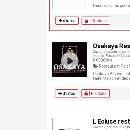
Découvrez les pizzas
d'infos
Produits
Osakaya Rest
Ouvert du mardi au samed
journée. Fermé du 19 dé
à 6836 km
Restaurant, Fait Maison, Produits frais, Poissons 
Osakaya Béziers est
faite maison et des 
d'infos
Produits
L'Ecluse res
Ouvert 7j/7j 365 jours p